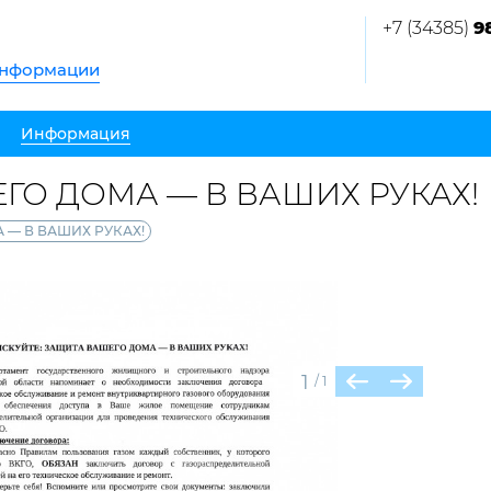
+7 (34385)
9
информации
Информация
ГО ДОМА — В ВАШИХ РУКАХ!
 — В ВАШИХ РУКАХ!
1
/
1